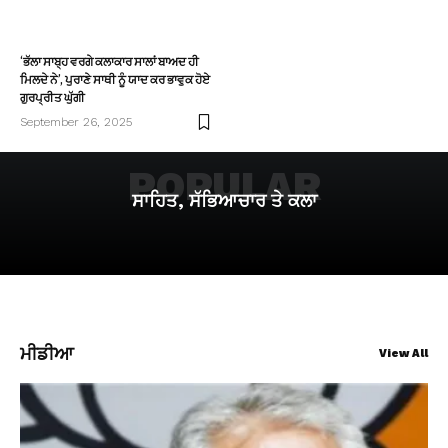
‘ਭੱਲਾ ਸਾਬ੍ਹ ਵਰਗੇ ਕਲਾਕਾਰ ਸਾਲਾਂ ਬਾਅਦ ਹੀ
ਮਿਲਦੇ ਨੇ’, ਪੁਰਾਣੇ ਸਾਥੀ ਨੂੰ ਯਾਦ ਕਰ ਭਾਵੁਕ ਹੋਏ
ਗੁਰਪ੍ਰੀਤ ਘੁੱਗੀ
September 26, 2025
POPULAR
ਸਾਹਿਤ, ਸੱਭਿਆਚਾਰ ਤੇ ਕਲਾ
ਮੀਡੀਆ
View All