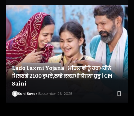
Lado Laxmi Yojana | ਮਹਿਲਾਵਾਂ ਨੂੰ ਹਰ ਮਹੀਨੇ
ਮਿਲਣਗੇ 2100 ਰੁਪਏ,ਲਾਡੋ ਲਕਸ਼ਮੀ ਯੋਜਨਾ ਸ਼ੁਰੂ | CM
Saini
Suhi Saver
September 26, 2025