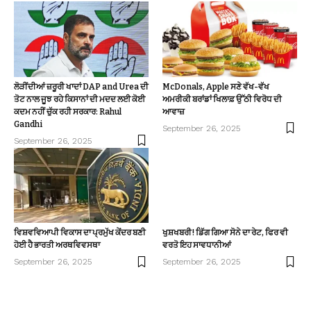
ਲੋੜੀਂਦੀਆਂ ਜ਼ਰੂਰੀ ਖਾਦਾਂ DAP and Urea ਦੀ
McDonals, Apple ਸਣੇ ਵੱਖ-ਵੱਖ
ਤੋਟ ਨਾਲ ਜੂਝ ਰਹੇ ਕਿਸਾਨਾਂ ਦੀ ਮਦਦ ਲਈ ਕੋਈ
ਅਮਰੀਕੀ ਬਰਾਂਡਾਂ ਖਿਲਾਫ਼ ਉੱਠੀ ਵਿਰੋਧ ਦੀ
ਕਦਮ ਨਹੀਂ ਚੁੱਕ ਰਹੀ ਸਰਕਾਰ: Rahul
ਆਵਾਜ਼
Gandhi
September 26, 2025
September 26, 2025
ਵਿਸ਼ਵਵਿਆਪੀ ਵਿਕਾਸ ਦਾ ਪ੍ਰਮੁੱਖ ਕੇਂਦਰ ਬਣੀ
ਖੁਸ਼ਖਬਰੀ! ਡਿੱਗ ਗਿਆ ਸੋਨੇ ਦਾ ਰੇਟ, ਫਿਰ ਵੀ
ਹੋਈ ਹੈ ਭਾਰਤੀ ਅਰਥਵਿਵਸਥਾ
ਵਰਤੋ ਇਹ ਸਾਵਧਾਨੀਆਂ
September 26, 2025
September 26, 2025