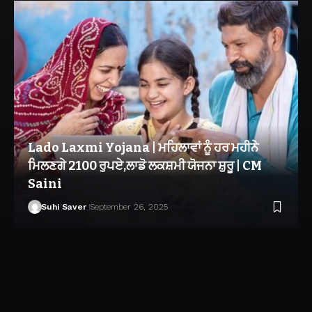
Lado Laxmi Yojana | ਮਹਿਲਾਵਾਂ ਨੂੰ ਹਰ ਮਹੀਨੇ
ਮਿਲਣਗੇ 2100 ਰੁਪਏ,ਲਾਡੋ ਲਕਸ਼ਮੀ ਯੋਜਨਾ ਸ਼ੁਰੂ | CM
Saini
Suhi Saver
September 26, 2025