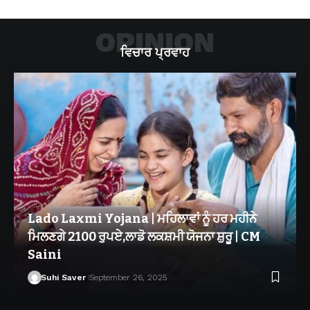
OPINION
ਵਿਚਾਰ ਪ੍ਰਵਾਹ
Lado Laxmi Yojana | ਮਹਿਲਾਵਾਂ ਨੂੰ ਹਰ ਮਹੀਨੇ
ਮਿਲਣਗੇ 2100 ਰੁਪਏ,ਲਾਡੋ ਲਕਸ਼ਮੀ ਯੋਜਨਾ ਸ਼ੁਰੂ | CM
Saini
Suhi Saver
September 26, 2025