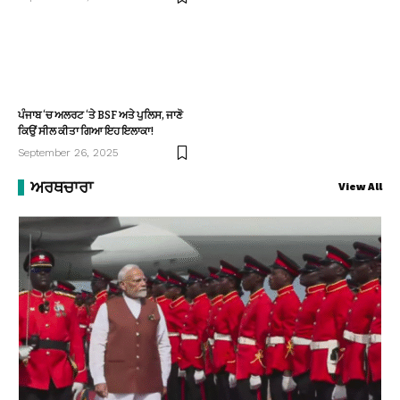
ਪੰਜਾਬ ‘ਚ ਅਲਰਟ ‘ਤੇ BSF ਅਤੇ ਪੁਲਿਸ, ਜਾਣੋ
ਕਿਉਂ ਸੀਲ ਕੀਤਾ ਗਿਆ ਇਹ ਇਲਾਕਾ!
September 26, 2025
ਅਰਥਚਾਰਾ
View All