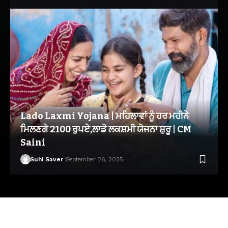
Lado Laxmi Yojana | ਮਹਿਲਾਵਾਂ ਨੂੰ ਹਰ ਮਹੀਨੇ
ਮਿਲਣਗੇ 2100 ਰੁਪਏ,ਲਾਡੋ ਲਕਸ਼ਮੀ ਯੋਜਨਾ ਸ਼ੁਰੂ | CM
Saini
Suhi Saver
September 26, 2025