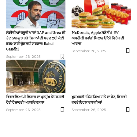
ਲੋੜੀਂਦੀਆਂ ਜ਼ਰੂਰੀ ਖਾਦਾਂ DAP and Urea ਦੀ
McDonals, Apple ਸਣੇ ਵੱਖ-ਵੱਖ
ਤੋਟ ਨਾਲ ਜੂਝ ਰਹੇ ਕਿਸਾਨਾਂ ਦੀ ਮਦਦ ਲਈ ਕੋਈ
ਅਮਰੀਕੀ ਬਰਾਂਡਾਂ ਖਿਲਾਫ਼ ਉੱਠੀ ਵਿਰੋਧ ਦੀ
ਕਦਮ ਨਹੀਂ ਚੁੱਕ ਰਹੀ ਸਰਕਾਰ: Rahul
ਆਵਾਜ਼
Gandhi
September 26, 2025
September 26, 2025
ਵਿਸ਼ਵਵਿਆਪੀ ਵਿਕਾਸ ਦਾ ਪ੍ਰਮੁੱਖ ਕੇਂਦਰ ਬਣੀ
ਖੁਸ਼ਖਬਰੀ! ਡਿੱਗ ਗਿਆ ਸੋਨੇ ਦਾ ਰੇਟ, ਫਿਰ ਵੀ
ਹੋਈ ਹੈ ਭਾਰਤੀ ਅਰਥਵਿਵਸਥਾ
ਵਰਤੋ ਇਹ ਸਾਵਧਾਨੀਆਂ
September 26, 2025
September 26, 2025