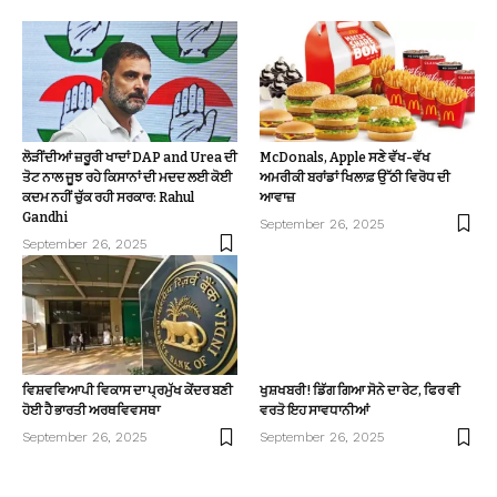
ਲੋੜੀਂਦੀਆਂ ਜ਼ਰੂਰੀ ਖਾਦਾਂ DAP and Urea ਦੀ
McDonals, Apple ਸਣੇ ਵੱਖ-ਵੱਖ
ਤੋਟ ਨਾਲ ਜੂਝ ਰਹੇ ਕਿਸਾਨਾਂ ਦੀ ਮਦਦ ਲਈ ਕੋਈ
ਅਮਰੀਕੀ ਬਰਾਂਡਾਂ ਖਿਲਾਫ਼ ਉੱਠੀ ਵਿਰੋਧ ਦੀ
ਕਦਮ ਨਹੀਂ ਚੁੱਕ ਰਹੀ ਸਰਕਾਰ: Rahul
ਆਵਾਜ਼
Gandhi
September 26, 2025
September 26, 2025
ਵਿਸ਼ਵਵਿਆਪੀ ਵਿਕਾਸ ਦਾ ਪ੍ਰਮੁੱਖ ਕੇਂਦਰ ਬਣੀ
ਖੁਸ਼ਖਬਰੀ! ਡਿੱਗ ਗਿਆ ਸੋਨੇ ਦਾ ਰੇਟ, ਫਿਰ ਵੀ
ਹੋਈ ਹੈ ਭਾਰਤੀ ਅਰਥਵਿਵਸਥਾ
ਵਰਤੋ ਇਹ ਸਾਵਧਾਨੀਆਂ
September 26, 2025
September 26, 2025