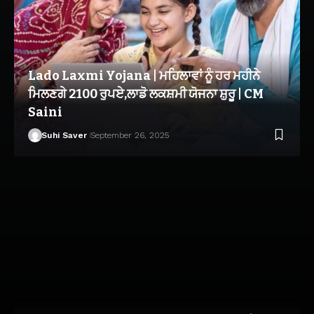
Lado Laxmi Yojana | ਮਹਿਲਾਵਾਂ ਨੂੰ ਹਰ ਮਹੀਨੇ
ਮਿਲਣਗੇ 2100 ਰੁਪਏ,ਲਾਡੋ ਲਕਸ਼ਮੀ ਯੋਜਨਾ ਸ਼ੁਰੂ | CM
Saini
Suhi Saver
September 26, 2025