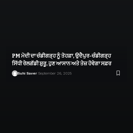
PM ਮੋਦੀ ਦਾ ਚੰਡੀਗੜ੍ਹ ਨੂੰ ਤੋਹਫ਼ਾ, ਉਦੈਪੁਰ-ਚੰਡੀਗੜ੍ਹ
ਸਿੱਧੀ ਰੇਲਗੱਡੀ ਸ਼ੁਰੂ, ਹੁਣ ਆਸਾਨ ਅਤੇ ਤੇਜ਼ ਹੋਵੇਗਾ ਸਫ਼ਰ
Suhi Saver
September 26, 2025