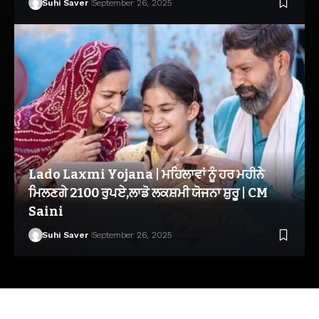
Suhi Saver
September 26, 2025
Lado Laxmi Yojana | ਮਹਿਲਾਵਾਂ ਨੂੰ ਹਰ ਮਹੀਨੇ
ਮਿਲਣਗੇ 2100 ਰੁਪਏ,ਲਾਡੋ ਲਕਸ਼ਮੀ ਯੋਜਨਾ ਸ਼ੁਰੂ | CM
Saini
Suhi Saver
September 26, 2025