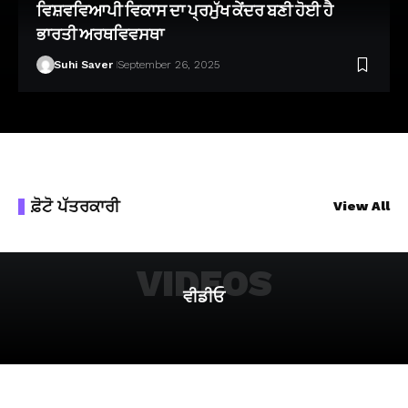
ਵਿਸ਼ਵਵਿਆਪੀ ਵਿਕਾਸ ਦਾ ਪ੍ਰਮੁੱਖ ਕੇਂਦਰ ਬਣੀ ਹੋਈ ਹੈ
ਭਾਰਤੀ ਅਰਥਵਿਵਸਥਾ
Suhi Saver
September 26, 2025
ਫ਼ੋਟੋ ਪੱਤਰਕਾਰੀ
View All
VIDEOS
ਵੀਡੀਓ