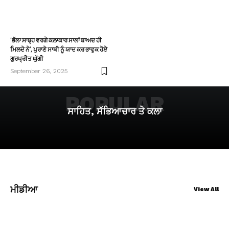
‘ਭੱਲਾ ਸਾਬ੍ਹ ਵਰਗੇ ਕਲਾਕਾਰ ਸਾਲਾਂ ਬਾਅਦ ਹੀ
ਮਿਲਦੇ ਨੇ’, ਪੁਰਾਣੇ ਸਾਥੀ ਨੂੰ ਯਾਦ ਕਰ ਭਾਵੁਕ ਹੋਏ
ਗੁਰਪ੍ਰੀਤ ਘੁੱਗੀ
September 26, 2025
POPULAR
ਸਾਹਿਤ, ਸੱਭਿਆਚਾਰ ਤੇ ਕਲਾ
ਮੀਡੀਆ
View All