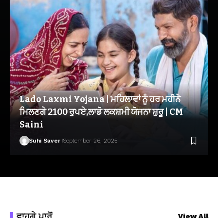
Lado Laxmi Yojana | ਮਹਿਲਾਵਾਂ ਨੂੰ ਹਰ ਮਹੀਨੇ
ਮਿਲਣਗੇ 2100 ਰੁਪਏ,ਲਾਡੋ ਲਕਸ਼ਮੀ ਯੋਜਨਾ ਸ਼ੁਰੂ | CM
Saini
Suhi Saver
September 26, 2025
ਵਾਹਗੇ ਪਾਰੋਂ
View All