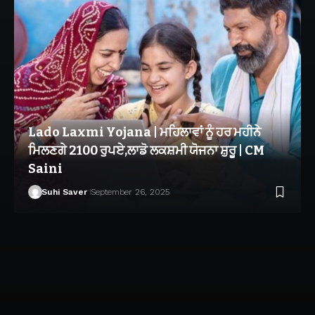
Lado Laxmi Yojana | ਮਹਿਲਾਵਾਂ ਨੂੰ ਹਰ ਮਹੀਨੇ
ਮਿਲਣਗੇ 2100 ਰੁਪਏ,ਲਾਡੋ ਲਕਸ਼ਮੀ ਯੋਜਨਾ ਸ਼ੁਰੂ | CM
Saini
Suhi Saver
September 26, 2025