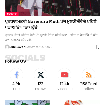
ਅਰਥਚਾਰਾ
ਪ੍ਰਧਾਨ ਮੰਤਰੀ Narendra Modi ਪੰਜ ਮੁਲਕੀ ਦੌਰੇ ਦੇ ਪਹਿਲੇ
ਪੜਾਅ ’ਤੇ ਘਾਨਾ ਪਹੁੰਚੇ
ਪ੍ਰਧਾਨ ਮੰਤਰੀ ਨਰਿੰਦਰ ਮੋਦੀ ਪੰਜ ਮੁਲਕੀ ਦੌਰੇ ਦੇ ਪਹਿਲੇ ਪੜਾਅ ਤਹਿਤ ਦੋ ਰੋਜ਼ਾ ਦੌਰੇ ’ਤੇ ਅੱਜ
ਘਾਨਾ Ghana ਪਹੁੰਚ ਗਏ…
Suhi Saver
September 26, 2025
SOCIALS
Follow US
4.9k
122
12.4k
RSS Feed
Like
Follow
Subscribe
Follow