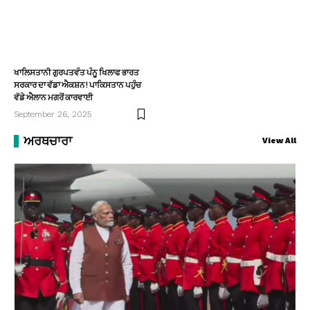
ਖਾਲਿਸਤਾਨੀ ਗੁਰਪਤਵੰਤ ਪੰਨੂ ਖਿਲਾਫ ਭਾਰਤ
ਸਰਕਾਰ ਦਾ ਵੱਡਾ ਐਕਸ਼ਨ! ਪਾਕਿਸਤਾਨ ਪਹੁੰਚ
ਵੱਡੇ ਐਲਾਨ ਮਗਰੋਂ ਕਾਰਵਾਈ
September 26, 2025
ਅਰਥਚਾਰਾ
View All