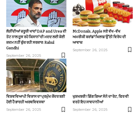
ਲੋੜੀਂਦੀਆਂ ਜ਼ਰੂਰੀ ਖਾਦਾਂ DAP and Urea ਦੀ
McDonals, Apple ਸਣੇ ਵੱਖ-ਵੱਖ
ਤੋਟ ਨਾਲ ਜੂਝ ਰਹੇ ਕਿਸਾਨਾਂ ਦੀ ਮਦਦ ਲਈ ਕੋਈ
ਅਮਰੀਕੀ ਬਰਾਂਡਾਂ ਖਿਲਾਫ਼ ਉੱਠੀ ਵਿਰੋਧ ਦੀ
ਕਦਮ ਨਹੀਂ ਚੁੱਕ ਰਹੀ ਸਰਕਾਰ: Rahul
ਆਵਾਜ਼
Gandhi
September 26, 2025
September 26, 2025
ਵਿਸ਼ਵਵਿਆਪੀ ਵਿਕਾਸ ਦਾ ਪ੍ਰਮੁੱਖ ਕੇਂਦਰ ਬਣੀ
ਖੁਸ਼ਖਬਰੀ! ਡਿੱਗ ਗਿਆ ਸੋਨੇ ਦਾ ਰੇਟ, ਫਿਰ ਵੀ
ਹੋਈ ਹੈ ਭਾਰਤੀ ਅਰਥਵਿਵਸਥਾ
ਵਰਤੋ ਇਹ ਸਾਵਧਾਨੀਆਂ
September 26, 2025
September 26, 2025