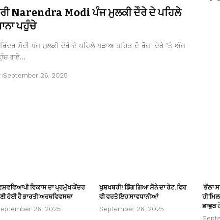
ਤਰੀ Narendra Modi ਪੰਜ ਮੁਲਕੀ ਦੌਰੇ ਦੇ ਪਹਿਲੇ
ਨਾ ਪਹੁੰਚੇ
ਿੰਦਰ ਮੋਦੀ ਪੰਜ ਮੁਲਕੀ ਦੌਰੇ ਦੇ ਪਹਿਲੇ ਪੜਾਅ ਤਹਿਤ ਦੋ ਰੋਜ਼ਾ ਦੌਰੇ ’ਤੇ ਅੱਜ
ਹੁੰਚ ਗਏ…
r
September 26, 2025
ਿਸ਼ਵਵਿਆਪੀ ਵਿਕਾਸ ਦਾ ਪ੍ਰਮੁੱਖ ਕੇਂਦਰ
ਖੁਸ਼ਖਬਰੀ! ਡਿੱਗ ਗਿਆ ਸੋਨੇ ਦਾ ਰੇਟ, ਫਿਰ
‘ਭੱਲਾ 
ਣੀ ਹੋਈ ਹੈ ਭਾਰਤੀ ਅਰਥਵਿਵਸਥਾ
ਵੀ ਵਰਤੋ ਇਹ ਸਾਵਧਾਨੀਆਂ
ਹੀ ਮਿਲਦ
ਭਾਵੁਕ ਹ
eptember 26, 2025
September 26, 2025
Sept