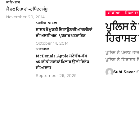
ਕਾਵਿ-ਸ਼ਾਰ
ਮੈਂ ਚਲ ਰਿਹਾ ਹਾਂ -ਰੁਪਿੰਦਰ ਸੰਧੂ
ਮੀਡੀਆ
ਸਿਆਸਤ
November 20, 2014
ਪੁਲਿਸ ਨੇ
ਨਜ਼ਰੀਆ VIEW
ਸ਼ਾਸਨ ਤੋਂ ਮੁਕਤੀ ਦਿਵਾਉਣ ਦੀਆਂ ਦਲੀਲਾਂ
ਹਿਰਾਸਤ 
ਦੀ ਅਸਲੀਅਤ -ਪ੍ਰਭਾਤ ਪਟਨਾਇਕ
October 14, 2014
ਅਰਥਚਾਰਾ
ਪੁਲਿਸ ਨੇ ਪੰਜਾਬ ਭਾ
McDonals, Apple ਸਣੇ ਵੱਖ-ਵੱਖ
ਪੁਲਿਸ ਨੇ ਹਿਰਾਸਤ ਵ
ਅਮਰੀਕੀ ਬਰਾਂਡਾਂ ਖਿਲਾਫ਼ ਉੱਠੀ ਵਿਰੋਧ
ਦੀ ਆਵਾਜ਼
Suhi Saver
September 26, 2025