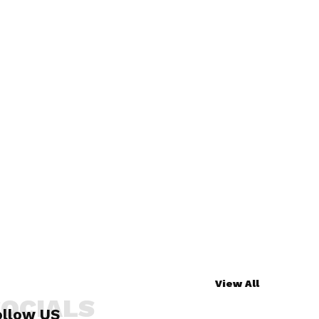
View All
SOCIALS
ollow US