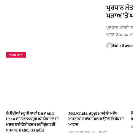
ਪ੍ਰਧਾਨ ਮੰ
ਪੜਾਅ ’ਤੇ ਘਾ
ਪ੍ਰਧਾਨ ਮੰਤਰੀ ਨਰ
ਘਾਨਾ Ghana ਪ
Suhi Save
ਅਰਥਚਾਰਾ
ਲੋੜੀਂਦੀਆਂ ਜ਼ਰੂਰੀ ਖਾਦਾਂ DAP and
McDonals, Apple ਸਣੇ ਵੱਖ-ਵੱਖ
ਵ
Urea ਦੀ ਤੋਟ ਨਾਲ ਜੂਝ ਰਹੇ ਕਿਸਾਨਾਂ ਦੀ
ਅਮਰੀਕੀ ਬਰਾਂਡਾਂ ਖਿਲਾਫ਼ ਉੱਠੀ ਵਿਰੋਧ ਦੀ
ਬ
ਮਦਦ ਲਈ ਕੋਈ ਕਦਮ ਨਹੀਂ ਚੁੱਕ ਰਹੀ
ਆਵਾਜ਼
S
ਸਰਕਾਰ: Rahul Gandhi
September 26, 2025