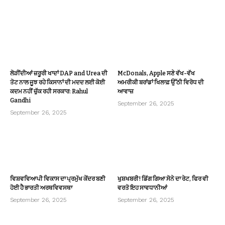
ਲੋੜੀਂਦੀਆਂ ਜ਼ਰੂਰੀ ਖਾਦਾਂ DAP and Urea ਦੀ
McDonals, Apple ਸਣੇ ਵੱਖ-ਵੱਖ
ਤੋਟ ਨਾਲ ਜੂਝ ਰਹੇ ਕਿਸਾਨਾਂ ਦੀ ਮਦਦ ਲਈ ਕੋਈ
ਅਮਰੀਕੀ ਬਰਾਂਡਾਂ ਖਿਲਾਫ਼ ਉੱਠੀ ਵਿਰੋਧ ਦੀ
ਕਦਮ ਨਹੀਂ ਚੁੱਕ ਰਹੀ ਸਰਕਾਰ: Rahul
ਆਵਾਜ਼
Gandhi
September 26, 2025
September 26, 2025
ਵਿਸ਼ਵਵਿਆਪੀ ਵਿਕਾਸ ਦਾ ਪ੍ਰਮੁੱਖ ਕੇਂਦਰ ਬਣੀ
ਖੁਸ਼ਖਬਰੀ! ਡਿੱਗ ਗਿਆ ਸੋਨੇ ਦਾ ਰੇਟ, ਫਿਰ ਵੀ
ਹੋਈ ਹੈ ਭਾਰਤੀ ਅਰਥਵਿਵਸਥਾ
ਵਰਤੋ ਇਹ ਸਾਵਧਾਨੀਆਂ
September 26, 2025
September 26, 2025