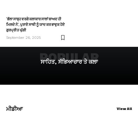
‘ਭੱਲਾ ਸਾਬ੍ਹ ਵਰਗੇ ਕਲਾਕਾਰ ਸਾਲਾਂ ਬਾਅਦ ਹੀ
ਮਿਲਦੇ ਨੇ’, ਪੁਰਾਣੇ ਸਾਥੀ ਨੂੰ ਯਾਦ ਕਰ ਭਾਵੁਕ ਹੋਏ
ਗੁਰਪ੍ਰੀਤ ਘੁੱਗੀ
September 26, 2025
POPULAR
ਸਾਹਿਤ, ਸੱਭਿਆਚਾਰ ਤੇ ਕਲਾ
ਮੀਡੀਆ
View All