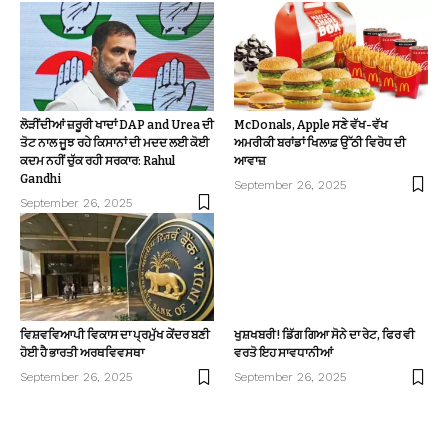
ਲੋੜੀਂਦੀਆਂ ਜ਼ਰੂਰੀ ਖਾਦਾਂ DAP and Urea ਦੀ
McDonals, Apple ਸਣੇ ਵੱਖ-ਵੱਖ
ਤੋਟ ਨਾਲ ਜੂਝ ਰਹੇ ਕਿਸਾਨਾਂ ਦੀ ਮਦਦ ਲਈ ਕੋਈ
ਅਮਰੀਕੀ ਬਰਾਂਡਾਂ ਖਿਲਾਫ਼ ਉੱਠੀ ਵਿਰੋਧ ਦੀ
ਕਦਮ ਨਹੀਂ ਚੁੱਕ ਰਹੀ ਸਰਕਾਰ: Rahul
ਆਵਾਜ਼
Gandhi
September 26, 2025
September 26, 2025
ਵਿਸ਼ਵਵਿਆਪੀ ਵਿਕਾਸ ਦਾ ਪ੍ਰਮੁੱਖ ਕੇਂਦਰ ਬਣੀ
ਖੁਸ਼ਖਬਰੀ! ਡਿੱਗ ਗਿਆ ਸੋਨੇ ਦਾ ਰੇਟ, ਫਿਰ ਵੀ
ਹੋਈ ਹੈ ਭਾਰਤੀ ਅਰਥਵਿਵਸਥਾ
ਵਰਤੋ ਇਹ ਸਾਵਧਾਨੀਆਂ
September 26, 2025
September 26, 2025