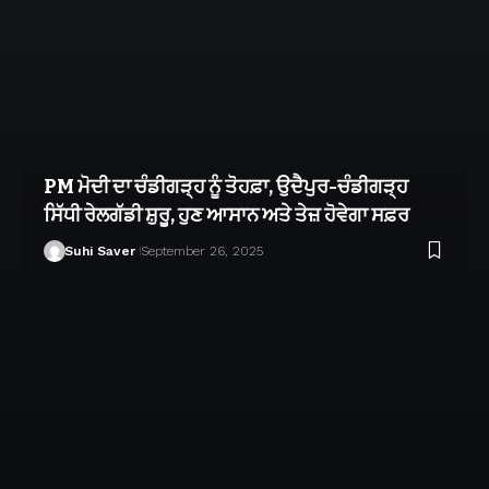
PM ਮੋਦੀ ਦਾ ਚੰਡੀਗੜ੍ਹ ਨੂੰ ਤੋਹਫ਼ਾ, ਉਦੈਪੁਰ-ਚੰਡੀਗੜ੍ਹ
ਸਿੱਧੀ ਰੇਲਗੱਡੀ ਸ਼ੁਰੂ, ਹੁਣ ਆਸਾਨ ਅਤੇ ਤੇਜ਼ ਹੋਵੇਗਾ ਸਫ਼ਰ
Suhi Saver
September 26, 2025