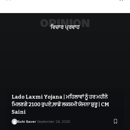
OPINION
ਵਿਚਾਰ ਪ੍ਰਵਾਹ
Lado Laxmi Yojana | ਮਹਿਲਾਵਾਂ ਨੂੰ ਹਰ ਮਹੀਨੇ
ਮਿਲਣਗੇ 2100 ਰੁਪਏ,ਲਾਡੋ ਲਕਸ਼ਮੀ ਯੋਜਨਾ ਸ਼ੁਰੂ | CM
Saini
Suhi Saver
September 26, 2025