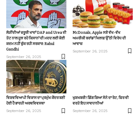
ਲੋੜੀਂਦੀਆਂ ਜ਼ਰੂਰੀ ਖਾਦਾਂ DAP and Urea ਦੀ
McDonals, Apple ਸਣੇ ਵੱਖ-ਵੱਖ
ਤੋਟ ਨਾਲ ਜੂਝ ਰਹੇ ਕਿਸਾਨਾਂ ਦੀ ਮਦਦ ਲਈ ਕੋਈ
ਅਮਰੀਕੀ ਬਰਾਂਡਾਂ ਖਿਲਾਫ਼ ਉੱਠੀ ਵਿਰੋਧ ਦੀ
ਕਦਮ ਨਹੀਂ ਚੁੱਕ ਰਹੀ ਸਰਕਾਰ: Rahul
ਆਵਾਜ਼
Gandhi
September 26, 2025
September 26, 2025
ਵਿਸ਼ਵਵਿਆਪੀ ਵਿਕਾਸ ਦਾ ਪ੍ਰਮੁੱਖ ਕੇਂਦਰ ਬਣੀ
ਖੁਸ਼ਖਬਰੀ! ਡਿੱਗ ਗਿਆ ਸੋਨੇ ਦਾ ਰੇਟ, ਫਿਰ ਵੀ
ਹੋਈ ਹੈ ਭਾਰਤੀ ਅਰਥਵਿਵਸਥਾ
ਵਰਤੋ ਇਹ ਸਾਵਧਾਨੀਆਂ
September 26, 2025
September 26, 2025