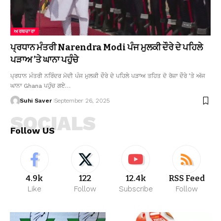
ਅਰਥਚਾਰਾ
ਪ੍ਰਧਾਨ ਮੰਤਰੀ Narendra Modi ਪੰਜ ਮੁਲਕੀ ਦੌਰੇ ਦੇ ਪਹਿਲੇ
ਪੜਾਅ ’ਤੇ ਘਾਨਾ ਪਹੁੰਚੇ
ਪ੍ਰਧਾਨ ਮੰਤਰੀ ਨਰਿੰਦਰ ਮੋਦੀ ਪੰਜ ਮੁਲਕੀ ਦੌਰੇ ਦੇ ਪਹਿਲੇ ਪੜਾਅ ਤਹਿਤ ਦੋ ਰੋਜ਼ਾ ਦੌਰੇ ’ਤੇ ਅੱਜ
ਘਾਨਾ Ghana ਪਹੁੰਚ ਗਏ…
Suhi Saver
September 26, 2025
SOCIALS
Follow US
4.9k
122
12.4k
RSS Feed
Like
Follow
Subscribe
Follow