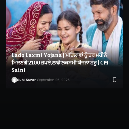
Lado Laxmi Yojana | ਮਹਿਲਾਵਾਂ ਨੂੰ ਹਰ ਮਹੀਨੇ
ਮਿਲਣਗੇ 2100 ਰੁਪਏ,ਲਾਡੋ ਲਕਸ਼ਮੀ ਯੋਜਨਾ ਸ਼ੁਰੂ | CM
Saini
Suhi Saver
September 26, 2025