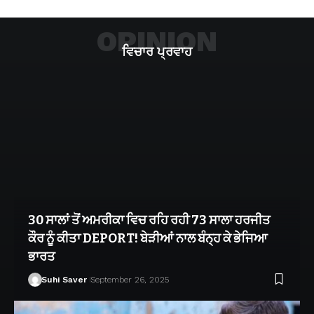
OPINION
ਵਿਚਾਰ ਪ੍ਰਵਾਹ
30 ਸਾਲਾਂ ਤੋਂ ਅਮਰੀਕਾ ਵਿਚ ਰਹਿ ਰਹੀ 73 ਸਾਲਾ ਹਰਜੀਤ
ਕੌਰ ਨੂੰ ਕੀਤਾ DEPORT! ਬੇੜੀਆਂ ਨਾਲ ਬੰਨ੍ਹ ਕੇ ਭੇਜਿਆ
ਭਾਰਤ
Suhi Saver
September 26, 2025