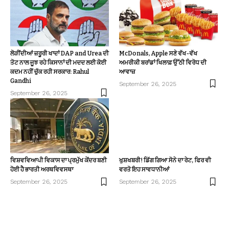
ਲੋੜੀਂਦੀਆਂ ਜ਼ਰੂਰੀ ਖਾਦਾਂ DAP and Urea ਦੀ
McDonals, Apple ਸਣੇ ਵੱਖ-ਵੱਖ
ਤੋਟ ਨਾਲ ਜੂਝ ਰਹੇ ਕਿਸਾਨਾਂ ਦੀ ਮਦਦ ਲਈ ਕੋਈ
ਅਮਰੀਕੀ ਬਰਾਂਡਾਂ ਖਿਲਾਫ਼ ਉੱਠੀ ਵਿਰੋਧ ਦੀ
ਕਦਮ ਨਹੀਂ ਚੁੱਕ ਰਹੀ ਸਰਕਾਰ: Rahul
ਆਵਾਜ਼
Gandhi
September 26, 2025
September 26, 2025
ਵਿਸ਼ਵਵਿਆਪੀ ਵਿਕਾਸ ਦਾ ਪ੍ਰਮੁੱਖ ਕੇਂਦਰ ਬਣੀ
ਖੁਸ਼ਖਬਰੀ! ਡਿੱਗ ਗਿਆ ਸੋਨੇ ਦਾ ਰੇਟ, ਫਿਰ ਵੀ
ਹੋਈ ਹੈ ਭਾਰਤੀ ਅਰਥਵਿਵਸਥਾ
ਵਰਤੋ ਇਹ ਸਾਵਧਾਨੀਆਂ
September 26, 2025
September 26, 2025