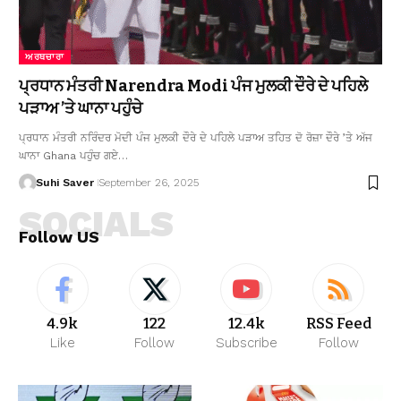
ਅਰਥਚਾਰਾ
ਪ੍ਰਧਾਨ ਮੰਤਰੀ Narendra Modi ਪੰਜ ਮੁਲਕੀ ਦੌਰੇ ਦੇ ਪਹਿਲੇ
ਪੜਾਅ ’ਤੇ ਘਾਨਾ ਪਹੁੰਚੇ
ਪ੍ਰਧਾਨ ਮੰਤਰੀ ਨਰਿੰਦਰ ਮੋਦੀ ਪੰਜ ਮੁਲਕੀ ਦੌਰੇ ਦੇ ਪਹਿਲੇ ਪੜਾਅ ਤਹਿਤ ਦੋ ਰੋਜ਼ਾ ਦੌਰੇ ’ਤੇ ਅੱਜ
ਘਾਨਾ Ghana ਪਹੁੰਚ ਗਏ…
Suhi Saver
September 26, 2025
SOCIALS
Follow US
4.9k
122
12.4k
RSS Feed
Like
Follow
Subscribe
Follow