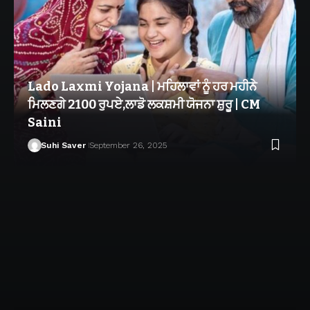
Lado Laxmi Yojana | ਮਹਿਲਾਵਾਂ ਨੂੰ ਹਰ ਮਹੀਨੇ
ਮਿਲਣਗੇ 2100 ਰੁਪਏ,ਲਾਡੋ ਲਕਸ਼ਮੀ ਯੋਜਨਾ ਸ਼ੁਰੂ | CM
Saini
Suhi Saver
September 26, 2025