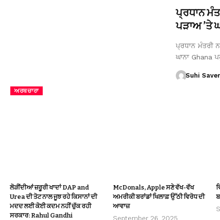
ਪ੍ਰਧਾਨ ਮੰ
ਪੜਾਅ ’ਤੇ ਘਾ
ਪ੍ਰਧਾਨ ਮੰਤਰੀ ਨਰ
ਘਾਨਾ Ghana ਪ
Suhi Save
ਅਰਥਚਾਰਾ
ਲੋੜੀਂਦੀਆਂ ਜ਼ਰੂਰੀ ਖਾਦਾਂ DAP and
McDonals, Apple ਸਣੇ ਵੱਖ-ਵੱਖ
ਵ
Urea ਦੀ ਤੋਟ ਨਾਲ ਜੂਝ ਰਹੇ ਕਿਸਾਨਾਂ ਦੀ
ਅਮਰੀਕੀ ਬਰਾਂਡਾਂ ਖਿਲਾਫ਼ ਉੱਠੀ ਵਿਰੋਧ ਦੀ
ਬ
ਮਦਦ ਲਈ ਕੋਈ ਕਦਮ ਨਹੀਂ ਚੁੱਕ ਰਹੀ
ਆਵਾਜ਼
S
ਸਰਕਾਰ: Rahul Gandhi
September 26, 2025