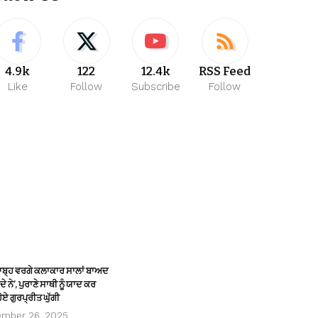
4.9k
122
12.4k
RSS Feed
Like
Follow
Subscribe
Follow
ਸਾਬ੍ਹ ਵਰਗੇ ਕਲਾਕਾਰ ਸਾਲਾਂ ਬਾਅਦ
ੇ ਨੇ’, ਪੁਰਾਣੇ ਸਾਥੀ ਨੂੰ ਯਾਦ ਕਰ
ੋਏ ਗੁਰਪ੍ਰੀਤ ਘੁੱਗੀ
ember 26, 2025