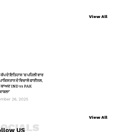
View All
ਕੱਪ ਦੇ ਇਤਿਹਾਸ ‘ਚ ਪਹਿਲੀ ਵਾਰ
ਾਕਿਸਤਾਨ ਦੇ ਵਿਚਾਲੇ ਫਾਈਨਲ,
ਲ ਬਾਅਦ IND vs PAK
ਕਾਬਲਾ’
ember 26, 2025
View All
SOCIALS
ollow US