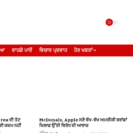
ੀਆ
ਵਾਹਗੇ ਪਾਰੋਂ
ਵਿਚਾਰ ਪ੍ਰਵਾਹ
ਹੋਰ ਖਬਰਾਂ
Urea ਦੀ ਤੋਟ
McDonals, Apple ਸਣੇ ਵੱਖ-ਵੱਖ ਅਮਰੀਕੀ ਬਰਾਂਡਾਂ
ੋਈ ਕਦਮ ਨਹੀਂ
ਖਿਲਾਫ਼ ਉੱਠੀ ਵਿਰੋਧ ਦੀ ਆਵਾਜ਼
i