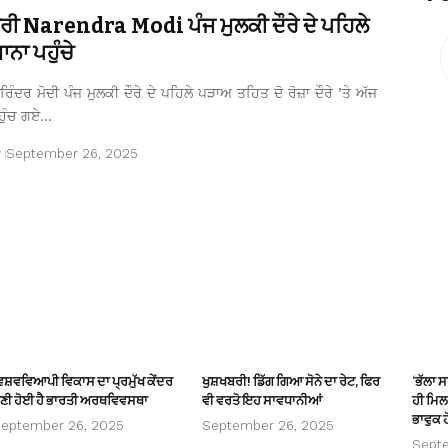
ਤਰੀ Narendra Modi ਪੰਜ ਮੁਲਕੀ ਦੌਰੇ ਦੇ ਪਹਿਲੇ
ਨਾ ਪਹੁੰਚੇ
ਿੰਦਰ ਮੋਦੀ ਪੰਜ ਮੁਲਕੀ ਦੌਰੇ ਦੇ ਪਹਿਲੇ ਪੜਾਅ ਤਹਿਤ ਦੋ ਰੋਜ਼ਾ ਦੌਰੇ ’ਤੇ ਅੱਜ
ਹੁੰਚ ਗਏ…
r
September 26, 2025
ਿਸ਼ਵਵਿਆਪੀ ਵਿਕਾਸ ਦਾ ਪ੍ਰਮੁੱਖ ਕੇਂਦਰ
ਖੁਸ਼ਖਬਰੀ! ਡਿੱਗ ਗਿਆ ਸੋਨੇ ਦਾ ਰੇਟ, ਫਿਰ
‘ਭੱਲਾ 
ਣੀ ਹੋਈ ਹੈ ਭਾਰਤੀ ਅਰਥਵਿਵਸਥਾ
ਵੀ ਵਰਤੋ ਇਹ ਸਾਵਧਾਨੀਆਂ
ਹੀ ਮਿਲਦ
ਭਾਵੁਕ ਹ
eptember 26, 2025
September 26, 2025
Sept