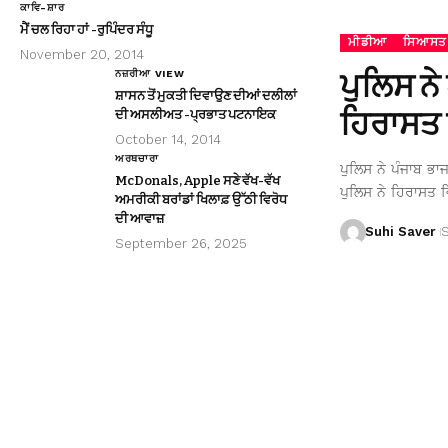
ਕਾਵਿ-ਸ਼ਾਰ
ਮੈਂ ਚਲ ਰਿਹਾ ਹਾਂ -ਰੁਪਿੰਦਰ ਸੰਧੂ
ਮੀਡੀਆ
ਸਿਆਸਤ
November 20, 2014
ਪੁਲਿਸ ਨੇ
ਨਜ਼ਰੀਆ VIEW
ਸ਼ਾਸਨ ਤੋਂ ਮੁਕਤੀ ਦਿਵਾਉਣ ਦੀਆਂ ਦਲੀਲਾਂ
ਹਿਰਾਸਤ 
ਦੀ ਅਸਲੀਅਤ -ਪ੍ਰਭਾਤ ਪਟਨਾਇਕ
October 14, 2014
ਅਰਥਚਾਰਾ
ਪੁਲਿਸ ਨੇ ਪੰਜਾਬ ਭਾ
McDonals, Apple ਸਣੇ ਵੱਖ-ਵੱਖ
ਪੁਲਿਸ ਨੇ ਹਿਰਾਸਤ ਵ
ਅਮਰੀਕੀ ਬਰਾਂਡਾਂ ਖਿਲਾਫ਼ ਉੱਠੀ ਵਿਰੋਧ
ਦੀ ਆਵਾਜ਼
Suhi Saver
September 26, 2025