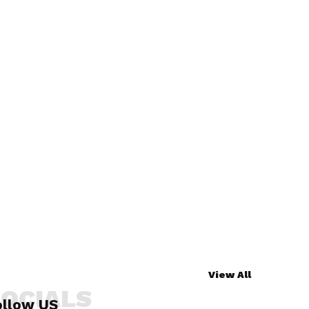
View All
SOCIALS
ollow US