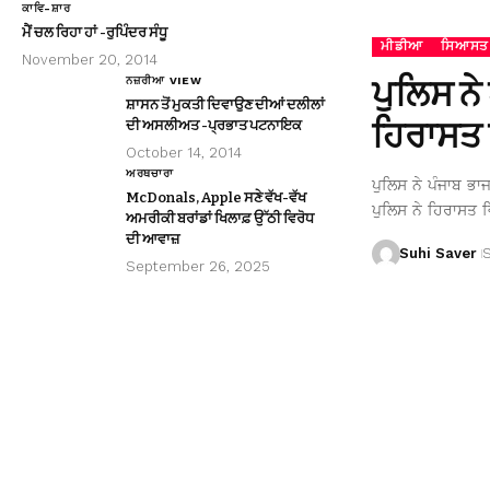
ਕਾਵਿ-ਸ਼ਾਰ
ਮੈਂ ਚਲ ਰਿਹਾ ਹਾਂ -ਰੁਪਿੰਦਰ ਸੰਧੂ
ਮੀਡੀਆ
ਸਿਆਸਤ
November 20, 2014
ਪੁਲਿਸ ਨੇ
ਨਜ਼ਰੀਆ VIEW
ਸ਼ਾਸਨ ਤੋਂ ਮੁਕਤੀ ਦਿਵਾਉਣ ਦੀਆਂ ਦਲੀਲਾਂ
ਹਿਰਾਸਤ 
ਦੀ ਅਸਲੀਅਤ -ਪ੍ਰਭਾਤ ਪਟਨਾਇਕ
October 14, 2014
ਅਰਥਚਾਰਾ
ਪੁਲਿਸ ਨੇ ਪੰਜਾਬ ਭਾ
McDonals, Apple ਸਣੇ ਵੱਖ-ਵੱਖ
ਪੁਲਿਸ ਨੇ ਹਿਰਾਸਤ ਵ
ਅਮਰੀਕੀ ਬਰਾਂਡਾਂ ਖਿਲਾਫ਼ ਉੱਠੀ ਵਿਰੋਧ
ਦੀ ਆਵਾਜ਼
Suhi Saver
September 26, 2025