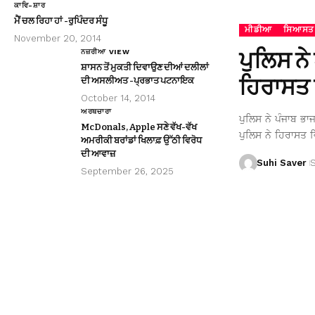
ਕਾਵਿ-ਸ਼ਾਰ
ਮੈਂ ਚਲ ਰਿਹਾ ਹਾਂ -ਰੁਪਿੰਦਰ ਸੰਧੂ
ਮੀਡੀਆ
ਸਿਆਸਤ
November 20, 2014
ਪੁਲਿਸ ਨੇ
ਨਜ਼ਰੀਆ VIEW
ਸ਼ਾਸਨ ਤੋਂ ਮੁਕਤੀ ਦਿਵਾਉਣ ਦੀਆਂ ਦਲੀਲਾਂ
ਹਿਰਾਸਤ 
ਦੀ ਅਸਲੀਅਤ -ਪ੍ਰਭਾਤ ਪਟਨਾਇਕ
October 14, 2014
ਅਰਥਚਾਰਾ
ਪੁਲਿਸ ਨੇ ਪੰਜਾਬ ਭਾ
McDonals, Apple ਸਣੇ ਵੱਖ-ਵੱਖ
ਪੁਲਿਸ ਨੇ ਹਿਰਾਸਤ ਵ
ਅਮਰੀਕੀ ਬਰਾਂਡਾਂ ਖਿਲਾਫ਼ ਉੱਠੀ ਵਿਰੋਧ
ਦੀ ਆਵਾਜ਼
Suhi Saver
September 26, 2025