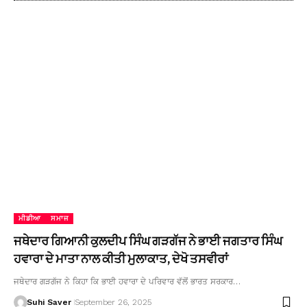
ਮੀਡੀਆ
ਸਮਾਜ
ਜਥੇਦਾਰ ਗਿਆਨੀ ਕੁਲਦੀਪ ਸਿੰਘ ਗੜਗੱਜ ਨੇ ਭਾਈ ਜਗਤਾਰ ਸਿੰਘ
ਹਵਾਰਾ ਦੇ ਮਾਤਾ ਨਾਲ ਕੀਤੀ ਮੁਲਾਕਾਤ, ਦੇਖੋ ਤਸਵੀਰਾਂ
ਜਥੇਦਾਰ ਗੜਗੱਜ ਨੇ ਕਿਹਾ ਕਿ ਭਾਈ ਹਵਾਰਾ ਦੇ ਪਰਿਵਾਰ ਵੱਲੋਂ ਭਾਰਤ ਸਰਕਾਰ…
Suhi Saver
September 26, 2025