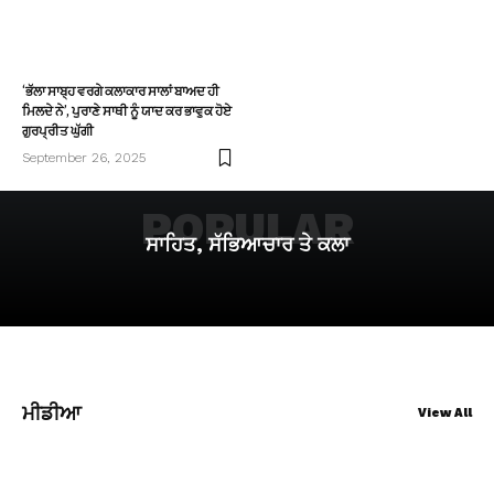
‘ਭੱਲਾ ਸਾਬ੍ਹ ਵਰਗੇ ਕਲਾਕਾਰ ਸਾਲਾਂ ਬਾਅਦ ਹੀ
ਮਿਲਦੇ ਨੇ’, ਪੁਰਾਣੇ ਸਾਥੀ ਨੂੰ ਯਾਦ ਕਰ ਭਾਵੁਕ ਹੋਏ
ਗੁਰਪ੍ਰੀਤ ਘੁੱਗੀ
September 26, 2025
POPULAR
ਸਾਹਿਤ, ਸੱਭਿਆਚਾਰ ਤੇ ਕਲਾ
ਮੀਡੀਆ
View All