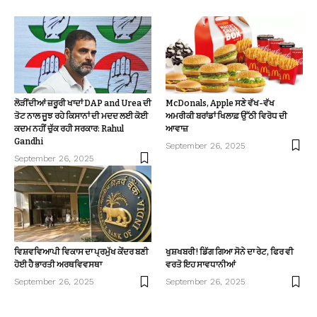
ਲੋੜੀਂਦੀਆਂ ਜ਼ਰੂਰੀ ਖਾਦਾਂ DAP and Urea ਦੀ
McDonals, Apple ਸਣੇ ਵੱਖ-ਵੱਖ
ਤੋਟ ਨਾਲ ਜੂਝ ਰਹੇ ਕਿਸਾਨਾਂ ਦੀ ਮਦਦ ਲਈ ਕੋਈ
ਅਮਰੀਕੀ ਬਰਾਂਡਾਂ ਖਿਲਾਫ਼ ਉੱਠੀ ਵਿਰੋਧ ਦੀ
ਕਦਮ ਨਹੀਂ ਚੁੱਕ ਰਹੀ ਸਰਕਾਰ: Rahul
ਆਵਾਜ਼
Gandhi
September 26, 2025
September 26, 2025
ਵਿਸ਼ਵਵਿਆਪੀ ਵਿਕਾਸ ਦਾ ਪ੍ਰਮੁੱਖ ਕੇਂਦਰ ਬਣੀ
ਖੁਸ਼ਖਬਰੀ! ਡਿੱਗ ਗਿਆ ਸੋਨੇ ਦਾ ਰੇਟ, ਫਿਰ ਵੀ
ਹੋਈ ਹੈ ਭਾਰਤੀ ਅਰਥਵਿਵਸਥਾ
ਵਰਤੋ ਇਹ ਸਾਵਧਾਨੀਆਂ
September 26, 2025
September 26, 2025