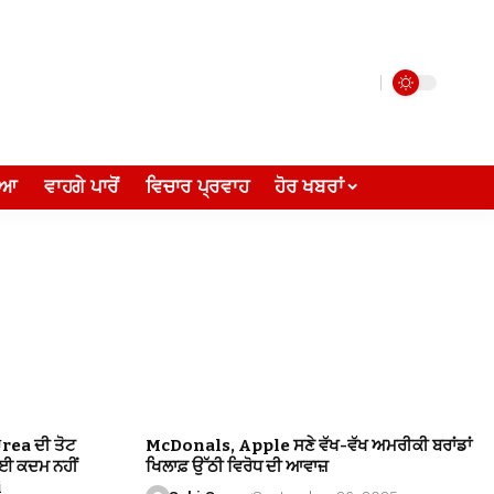
ੀਆ
ਵਾਹਗੇ ਪਾਰੋਂ
ਵਿਚਾਰ ਪ੍ਰਵਾਹ
ਹੋਰ ਖਬਰਾਂ
Urea ਦੀ ਤੋਟ
McDonals, Apple ਸਣੇ ਵੱਖ-ਵੱਖ ਅਮਰੀਕੀ ਬਰਾਂਡਾਂ
ੋਈ ਕਦਮ ਨਹੀਂ
ਖਿਲਾਫ਼ ਉੱਠੀ ਵਿਰੋਧ ਦੀ ਆਵਾਜ਼
i