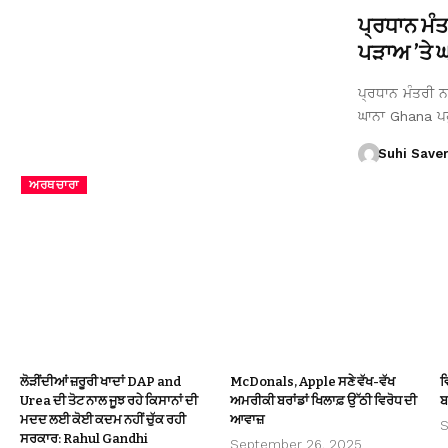
ਪ੍ਰਧਾਨ ਮੰ
ਪੜਾਅ ’ਤੇ ਘਾ
ਪ੍ਰਧਾਨ ਮੰਤਰੀ ਨਰ
ਘਾਨਾ Ghana ਪ
Suhi Save
ਅਰਥਚਾਰਾ
ਲੋੜੀਂਦੀਆਂ ਜ਼ਰੂਰੀ ਖਾਦਾਂ DAP and
McDonals, Apple ਸਣੇ ਵੱਖ-ਵੱਖ
ਵ
Urea ਦੀ ਤੋਟ ਨਾਲ ਜੂਝ ਰਹੇ ਕਿਸਾਨਾਂ ਦੀ
ਅਮਰੀਕੀ ਬਰਾਂਡਾਂ ਖਿਲਾਫ਼ ਉੱਠੀ ਵਿਰੋਧ ਦੀ
ਬ
ਮਦਦ ਲਈ ਕੋਈ ਕਦਮ ਨਹੀਂ ਚੁੱਕ ਰਹੀ
ਆਵਾਜ਼
S
ਸਰਕਾਰ: Rahul Gandhi
September 26, 2025