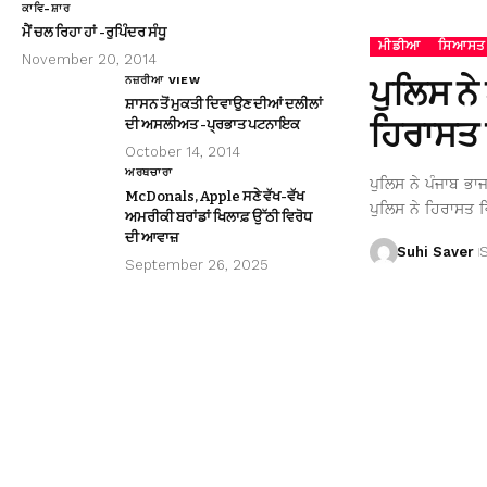
ਕਾਵਿ-ਸ਼ਾਰ
ਮੈਂ ਚਲ ਰਿਹਾ ਹਾਂ -ਰੁਪਿੰਦਰ ਸੰਧੂ
ਮੀਡੀਆ
ਸਿਆਸਤ
November 20, 2014
ਪੁਲਿਸ ਨੇ
ਨਜ਼ਰੀਆ VIEW
ਸ਼ਾਸਨ ਤੋਂ ਮੁਕਤੀ ਦਿਵਾਉਣ ਦੀਆਂ ਦਲੀਲਾਂ
ਹਿਰਾਸਤ 
ਦੀ ਅਸਲੀਅਤ -ਪ੍ਰਭਾਤ ਪਟਨਾਇਕ
October 14, 2014
ਅਰਥਚਾਰਾ
ਪੁਲਿਸ ਨੇ ਪੰਜਾਬ ਭਾ
McDonals, Apple ਸਣੇ ਵੱਖ-ਵੱਖ
ਪੁਲਿਸ ਨੇ ਹਿਰਾਸਤ ਵ
ਅਮਰੀਕੀ ਬਰਾਂਡਾਂ ਖਿਲਾਫ਼ ਉੱਠੀ ਵਿਰੋਧ
ਦੀ ਆਵਾਜ਼
Suhi Saver
September 26, 2025