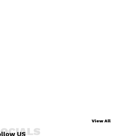
View All
SOCIALS
ollow US