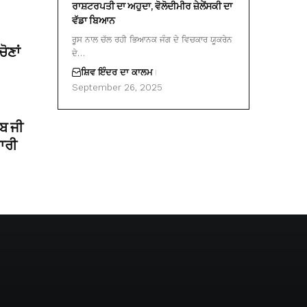
ਰਾਸ਼ਟਰਪਤੀ ਦਾ ਅਹੁਦਾ, ਵੋਲੋਦੀਮੀਰ ਜ਼ੇਲੇਂਸਕੀ ਦਾ
ਵੱਡਾ ਬਿਆਨ
ਰੂਸ ਨਾਲ ਚੱਲ ਰਹੀ ਭਿਆਨਕ ਜੰਗ ਦੇ ਵਿਚਕਾਰ ਯੂਕਰੇਨ
ੋਣਾਂ
ਦੇ…
ਸ਼ਿਵ ਇੰਦਰ ਦਾ ਕਾਲਮ
September 26, 2025
ਿਬ ਜੀ
ਾਰੀ