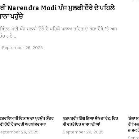
ਤਰੀ Narendra Modi ਪੰਜ ਮੁਲਕੀ ਦੌਰੇ ਦੇ ਪਹਿਲੇ
ਨਾ ਪਹੁੰਚੇ
ਿੰਦਰ ਮੋਦੀ ਪੰਜ ਮੁਲਕੀ ਦੌਰੇ ਦੇ ਪਹਿਲੇ ਪੜਾਅ ਤਹਿਤ ਦੋ ਰੋਜ਼ਾ ਦੌਰੇ ’ਤੇ ਅੱਜ
ਹੁੰਚ ਗਏ…
r
September 26, 2025
ਿਸ਼ਵਵਿਆਪੀ ਵਿਕਾਸ ਦਾ ਪ੍ਰਮੁੱਖ ਕੇਂਦਰ
ਖੁਸ਼ਖਬਰੀ! ਡਿੱਗ ਗਿਆ ਸੋਨੇ ਦਾ ਰੇਟ, ਫਿਰ
‘ਭੱਲਾ 
ਣੀ ਹੋਈ ਹੈ ਭਾਰਤੀ ਅਰਥਵਿਵਸਥਾ
ਵੀ ਵਰਤੋ ਇਹ ਸਾਵਧਾਨੀਆਂ
ਹੀ ਮਿਲਦ
ਭਾਵੁਕ ਹ
eptember 26, 2025
September 26, 2025
Sept