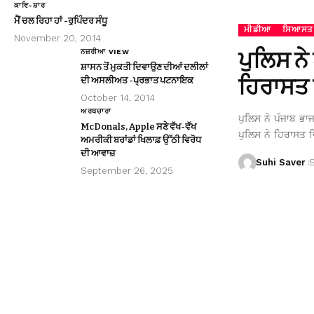
ਕਾਵਿ-ਸ਼ਾਰ
ਮੈਂ ਚਲ ਰਿਹਾ ਹਾਂ -ਰੁਪਿੰਦਰ ਸੰਧੂ
ਮੀਡੀਆ
ਸਿਆਸਤ
November 20, 2014
ਪੁਲਿਸ ਨੇ
ਨਜ਼ਰੀਆ VIEW
ਸ਼ਾਸਨ ਤੋਂ ਮੁਕਤੀ ਦਿਵਾਉਣ ਦੀਆਂ ਦਲੀਲਾਂ
ਹਿਰਾਸਤ 
ਦੀ ਅਸਲੀਅਤ -ਪ੍ਰਭਾਤ ਪਟਨਾਇਕ
October 14, 2014
ਅਰਥਚਾਰਾ
ਪੁਲਿਸ ਨੇ ਪੰਜਾਬ ਭਾ
McDonals, Apple ਸਣੇ ਵੱਖ-ਵੱਖ
ਪੁਲਿਸ ਨੇ ਹਿਰਾਸਤ ਵ
ਅਮਰੀਕੀ ਬਰਾਂਡਾਂ ਖਿਲਾਫ਼ ਉੱਠੀ ਵਿਰੋਧ
ਦੀ ਆਵਾਜ਼
Suhi Saver
September 26, 2025