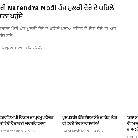
ਤਰੀ Narendra Modi ਪੰਜ ਮੁਲਕੀ ਦੌਰੇ ਦੇ ਪਹਿਲੇ
ਨਾ ਪਹੁੰਚੇ
ਿੰਦਰ ਮੋਦੀ ਪੰਜ ਮੁਲਕੀ ਦੌਰੇ ਦੇ ਪਹਿਲੇ ਪੜਾਅ ਤਹਿਤ ਦੋ ਰੋਜ਼ਾ ਦੌਰੇ ’ਤੇ ਅੱਜ
ਹੁੰਚ ਗਏ…
r
September 26, 2025
ਿਸ਼ਵਵਿਆਪੀ ਵਿਕਾਸ ਦਾ ਪ੍ਰਮੁੱਖ ਕੇਂਦਰ
ਖੁਸ਼ਖਬਰੀ! ਡਿੱਗ ਗਿਆ ਸੋਨੇ ਦਾ ਰੇਟ, ਫਿਰ
‘ਭੱਲਾ 
ਣੀ ਹੋਈ ਹੈ ਭਾਰਤੀ ਅਰਥਵਿਵਸਥਾ
ਵੀ ਵਰਤੋ ਇਹ ਸਾਵਧਾਨੀਆਂ
ਹੀ ਮਿਲਦ
ਭਾਵੁਕ ਹ
eptember 26, 2025
September 26, 2025
Sept