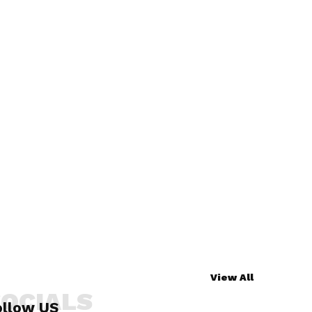
View All
SOCIALS
ollow US