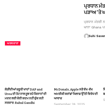
ਪ੍ਰਧਾਨ ਮੰ
ਪੜਾਅ ’ਤੇ ਘਾ
ਪ੍ਰਧਾਨ ਮੰਤਰੀ ਨਰ
ਘਾਨਾ Ghana ਪ
Suhi Save
ਅਰਥਚਾਰਾ
ਲੋੜੀਂਦੀਆਂ ਜ਼ਰੂਰੀ ਖਾਦਾਂ DAP and
McDonals, Apple ਸਣੇ ਵੱਖ-ਵੱਖ
ਵ
Urea ਦੀ ਤੋਟ ਨਾਲ ਜੂਝ ਰਹੇ ਕਿਸਾਨਾਂ ਦੀ
ਅਮਰੀਕੀ ਬਰਾਂਡਾਂ ਖਿਲਾਫ਼ ਉੱਠੀ ਵਿਰੋਧ ਦੀ
ਬ
ਮਦਦ ਲਈ ਕੋਈ ਕਦਮ ਨਹੀਂ ਚੁੱਕ ਰਹੀ
ਆਵਾਜ਼
S
ਸਰਕਾਰ: Rahul Gandhi
September 26, 2025