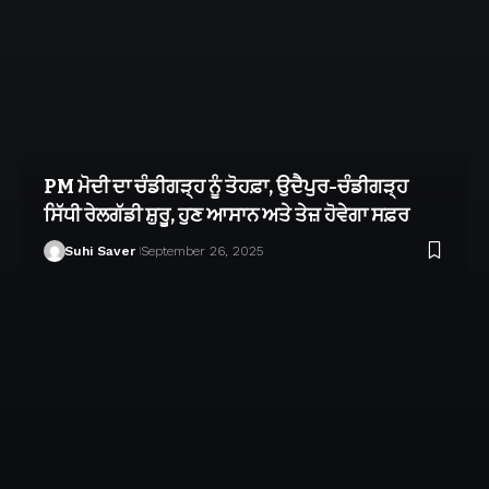
PM ਮੋਦੀ ਦਾ ਚੰਡੀਗੜ੍ਹ ਨੂੰ ਤੋਹਫ਼ਾ, ਉਦੈਪੁਰ-ਚੰਡੀਗੜ੍ਹ
ਸਿੱਧੀ ਰੇਲਗੱਡੀ ਸ਼ੁਰੂ, ਹੁਣ ਆਸਾਨ ਅਤੇ ਤੇਜ਼ ਹੋਵੇਗਾ ਸਫ਼ਰ
Suhi Saver
September 26, 2025