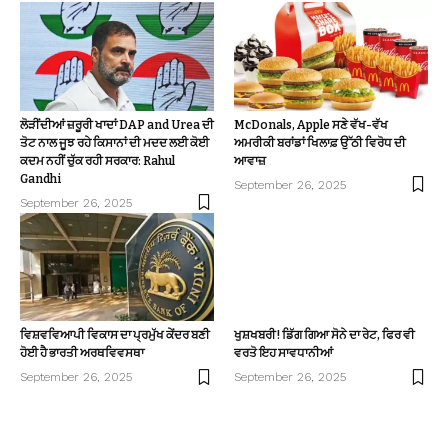
ਲੋੜੀਂਦੀਆਂ ਜ਼ਰੂਰੀ ਖਾਦਾਂ DAP and Urea ਦੀ
McDonals, Apple ਸਣੇ ਵੱਖ-ਵੱਖ
ਤੋਟ ਨਾਲ ਜੂਝ ਰਹੇ ਕਿਸਾਨਾਂ ਦੀ ਮਦਦ ਲਈ ਕੋਈ
ਅਮਰੀਕੀ ਬਰਾਂਡਾਂ ਖਿਲਾਫ਼ ਉੱਠੀ ਵਿਰੋਧ ਦੀ
ਕਦਮ ਨਹੀਂ ਚੁੱਕ ਰਹੀ ਸਰਕਾਰ: Rahul
ਆਵਾਜ਼
Gandhi
September 26, 2025
September 26, 2025
ਵਿਸ਼ਵਵਿਆਪੀ ਵਿਕਾਸ ਦਾ ਪ੍ਰਮੁੱਖ ਕੇਂਦਰ ਬਣੀ
ਖੁਸ਼ਖਬਰੀ! ਡਿੱਗ ਗਿਆ ਸੋਨੇ ਦਾ ਰੇਟ, ਫਿਰ ਵੀ
ਹੋਈ ਹੈ ਭਾਰਤੀ ਅਰਥਵਿਵਸਥਾ
ਵਰਤੋ ਇਹ ਸਾਵਧਾਨੀਆਂ
September 26, 2025
September 26, 2025