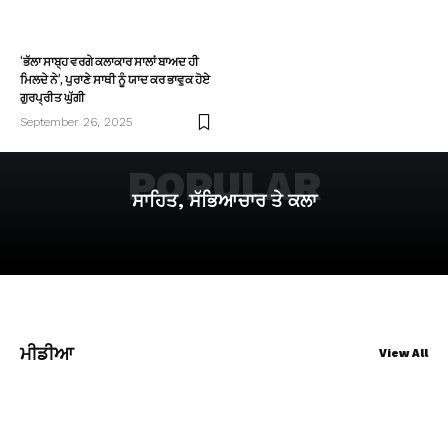
‘ਭੱਲਾ ਸਾਬ੍ਹ ਵਰਗੇ ਕਲਾਕਾਰ ਸਾਲਾਂ ਬਾਅਦ ਹੀ
ਮਿਲਦੇ ਨੇ’, ਪੁਰਾਣੇ ਸਾਥੀ ਨੂੰ ਯਾਦ ਕਰ ਭਾਵੁਕ ਹੋਏ
ਗੁਰਪ੍ਰੀਤ ਘੁੱਗੀ
September 26, 2025
POPULAR
ਸਾਹਿਤ, ਸੱਭਿਆਚਾਰ ਤੇ ਕਲਾ
ਮੀਡੀਆ
View All