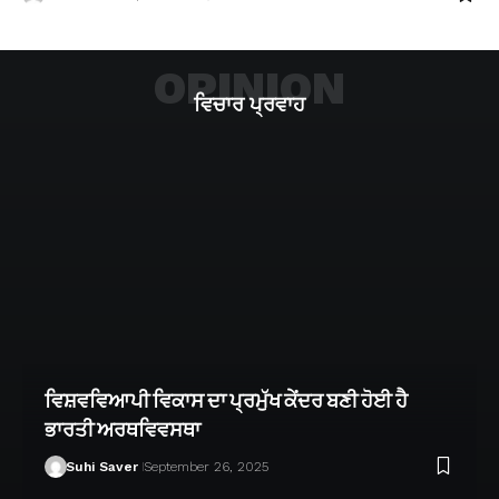
OPINION
ਵਿਚਾਰ ਪ੍ਰਵਾਹ
ਵਿਸ਼ਵਵਿਆਪੀ ਵਿਕਾਸ ਦਾ ਪ੍ਰਮੁੱਖ ਕੇਂਦਰ ਬਣੀ ਹੋਈ ਹੈ
ਭਾਰਤੀ ਅਰਥਵਿਵਸਥਾ
Suhi Saver
September 26, 2025