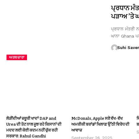
ਪ੍ਰਧਾਨ ਮੰ
ਪੜਾਅ ’ਤੇ ਘਾ
ਪ੍ਰਧਾਨ ਮੰਤਰੀ ਨਰ
ਘਾਨਾ Ghana ਪ
Suhi Save
ਅਰਥਚਾਰਾ
ਲੋੜੀਂਦੀਆਂ ਜ਼ਰੂਰੀ ਖਾਦਾਂ DAP and
McDonals, Apple ਸਣੇ ਵੱਖ-ਵੱਖ
ਵ
Urea ਦੀ ਤੋਟ ਨਾਲ ਜੂਝ ਰਹੇ ਕਿਸਾਨਾਂ ਦੀ
ਅਮਰੀਕੀ ਬਰਾਂਡਾਂ ਖਿਲਾਫ਼ ਉੱਠੀ ਵਿਰੋਧ ਦੀ
ਬ
ਮਦਦ ਲਈ ਕੋਈ ਕਦਮ ਨਹੀਂ ਚੁੱਕ ਰਹੀ
ਆਵਾਜ਼
S
ਸਰਕਾਰ: Rahul Gandhi
September 26, 2025