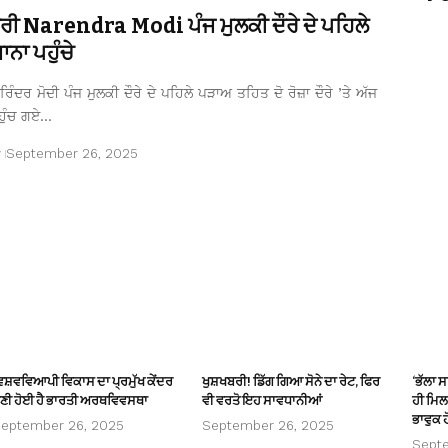
ਤਰੀ Narendra Modi ਪੰਜ ਮੁਲਕੀ ਦੌਰੇ ਦੇ ਪਹਿਲੇ
ਨਾ ਪਹੁੰਚੇ
ਿੰਦਰ ਮੋਦੀ ਪੰਜ ਮੁਲਕੀ ਦੌਰੇ ਦੇ ਪਹਿਲੇ ਪੜਾਅ ਤਹਿਤ ਦੋ ਰੋਜ਼ਾ ਦੌਰੇ ’ਤੇ ਅੱਜ
ਹੁੰਚ ਗਏ…
r
September 26, 2025
ਿਸ਼ਵਵਿਆਪੀ ਵਿਕਾਸ ਦਾ ਪ੍ਰਮੁੱਖ ਕੇਂਦਰ
ਖੁਸ਼ਖਬਰੀ! ਡਿੱਗ ਗਿਆ ਸੋਨੇ ਦਾ ਰੇਟ, ਫਿਰ
‘ਭੱਲਾ 
ਣੀ ਹੋਈ ਹੈ ਭਾਰਤੀ ਅਰਥਵਿਵਸਥਾ
ਵੀ ਵਰਤੋ ਇਹ ਸਾਵਧਾਨੀਆਂ
ਹੀ ਮਿਲਦ
ਭਾਵੁਕ ਹ
eptember 26, 2025
September 26, 2025
Sept