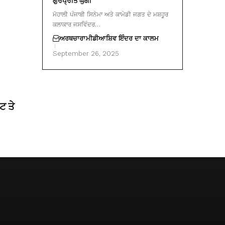
ਗੁਰਪ੍ਰੀਤ ਘੁੱਗੀ
ਮੋਹਾਲੀ ਪੰਜਾਬੀ ਸਿਨੇਮਾ ਅਤੇ ਕਾਮੇਡੀ ਜਗਤ ਦੇ ਮਸ਼ਹੂਰ
ਕਲਾਕਾਰ ਜਸਵਿੰਦਰ…
ਅਰਥਚਾਰਾ
ਮੀਡੀਆ
ਸ਼ਿਵ ਇੰਦਰ ਦਾ ਕਾਲਮ
September 26, 2025
ਟ ਤੇ