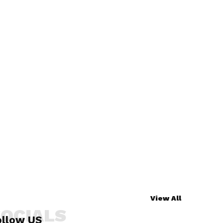
View All
SOCIALS
ollow US