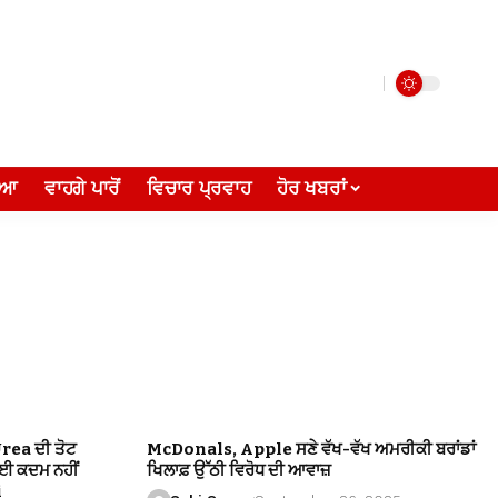
ੀਆ
ਵਾਹਗੇ ਪਾਰੋਂ
ਵਿਚਾਰ ਪ੍ਰਵਾਹ
ਹੋਰ ਖਬਰਾਂ
Urea ਦੀ ਤੋਟ
McDonals, Apple ਸਣੇ ਵੱਖ-ਵੱਖ ਅਮਰੀਕੀ ਬਰਾਂਡਾਂ
ੋਈ ਕਦਮ ਨਹੀਂ
ਖਿਲਾਫ਼ ਉੱਠੀ ਵਿਰੋਧ ਦੀ ਆਵਾਜ਼
i