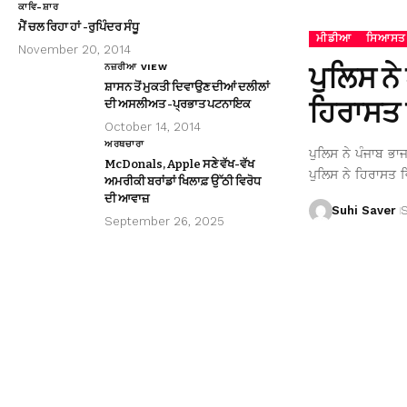
ਕਾਵਿ-ਸ਼ਾਰ
ਮੈਂ ਚਲ ਰਿਹਾ ਹਾਂ -ਰੁਪਿੰਦਰ ਸੰਧੂ
ਮੀਡੀਆ
ਸਿਆਸਤ
November 20, 2014
ਪੁਲਿਸ ਨੇ
ਨਜ਼ਰੀਆ VIEW
ਸ਼ਾਸਨ ਤੋਂ ਮੁਕਤੀ ਦਿਵਾਉਣ ਦੀਆਂ ਦਲੀਲਾਂ
ਹਿਰਾਸਤ 
ਦੀ ਅਸਲੀਅਤ -ਪ੍ਰਭਾਤ ਪਟਨਾਇਕ
October 14, 2014
ਅਰਥਚਾਰਾ
ਪੁਲਿਸ ਨੇ ਪੰਜਾਬ ਭਾ
McDonals, Apple ਸਣੇ ਵੱਖ-ਵੱਖ
ਪੁਲਿਸ ਨੇ ਹਿਰਾਸਤ ਵ
ਅਮਰੀਕੀ ਬਰਾਂਡਾਂ ਖਿਲਾਫ਼ ਉੱਠੀ ਵਿਰੋਧ
ਦੀ ਆਵਾਜ਼
Suhi Saver
September 26, 2025