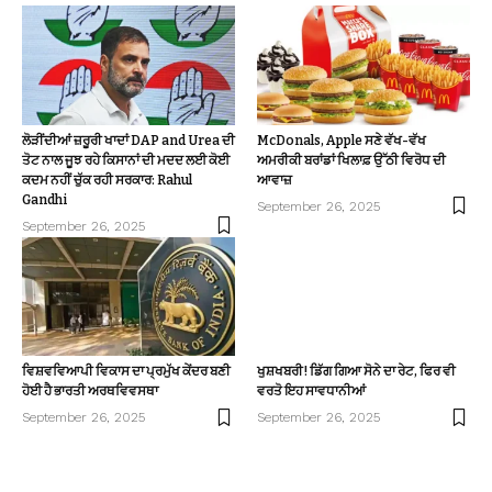
ਲੋੜੀਂਦੀਆਂ ਜ਼ਰੂਰੀ ਖਾਦਾਂ DAP and Urea ਦੀ
McDonals, Apple ਸਣੇ ਵੱਖ-ਵੱਖ
ਤੋਟ ਨਾਲ ਜੂਝ ਰਹੇ ਕਿਸਾਨਾਂ ਦੀ ਮਦਦ ਲਈ ਕੋਈ
ਅਮਰੀਕੀ ਬਰਾਂਡਾਂ ਖਿਲਾਫ਼ ਉੱਠੀ ਵਿਰੋਧ ਦੀ
ਕਦਮ ਨਹੀਂ ਚੁੱਕ ਰਹੀ ਸਰਕਾਰ: Rahul
ਆਵਾਜ਼
Gandhi
September 26, 2025
September 26, 2025
ਵਿਸ਼ਵਵਿਆਪੀ ਵਿਕਾਸ ਦਾ ਪ੍ਰਮੁੱਖ ਕੇਂਦਰ ਬਣੀ
ਖੁਸ਼ਖਬਰੀ! ਡਿੱਗ ਗਿਆ ਸੋਨੇ ਦਾ ਰੇਟ, ਫਿਰ ਵੀ
ਹੋਈ ਹੈ ਭਾਰਤੀ ਅਰਥਵਿਵਸਥਾ
ਵਰਤੋ ਇਹ ਸਾਵਧਾਨੀਆਂ
September 26, 2025
September 26, 2025