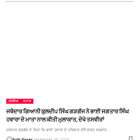
ਮੀਡੀਆ
ਸਮਾਜ
ਜਥੇਦਾਰ ਗਿਆਨੀ ਕੁਲਦੀਪ ਸਿੰਘ ਗੜਗੱਜ ਨੇ ਭਾਈ ਜਗਤਾਰ ਸਿੰਘ
ਹਵਾਰਾ ਦੇ ਮਾਤਾ ਨਾਲ ਕੀਤੀ ਮੁਲਾਕਾਤ, ਦੇਖੋ ਤਸਵੀਰਾਂ
ਜਥੇਦਾਰ ਗੜਗੱਜ ਨੇ ਕਿਹਾ ਕਿ ਭਾਈ ਹਵਾਰਾ ਦੇ ਪਰਿਵਾਰ ਵੱਲੋਂ ਭਾਰਤ ਸਰਕਾਰ…
Suhi Saver
September 26, 2025