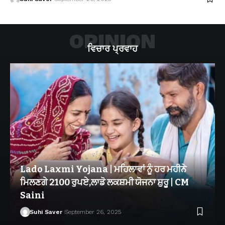
OPINION
ਵਿਚਾਰ ਪ੍ਰਵਾਹ
Lado Laxmi Yojana | ਮਹਿਲਾਵਾਂ ਨੂੰ ਹਰ ਮਹੀਨੇ
ਮਿਲਣਗੇ 2100 ਰੁਪਏ,ਲਾਡੋ ਲਕਸ਼ਮੀ ਯੋਜਨਾ ਸ਼ੁਰੂ | CM
Saini
Suhi Saver
September 26, 2025