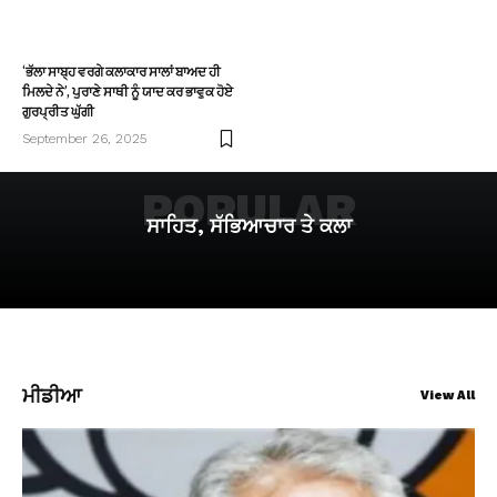
‘ਭੱਲਾ ਸਾਬ੍ਹ ਵਰਗੇ ਕਲਾਕਾਰ ਸਾਲਾਂ ਬਾਅਦ ਹੀ
ਮਿਲਦੇ ਨੇ’, ਪੁਰਾਣੇ ਸਾਥੀ ਨੂੰ ਯਾਦ ਕਰ ਭਾਵੁਕ ਹੋਏ
ਗੁਰਪ੍ਰੀਤ ਘੁੱਗੀ
September 26, 2025
POPULAR
ਸਾਹਿਤ, ਸੱਭਿਆਚਾਰ ਤੇ ਕਲਾ
ਮੀਡੀਆ
View All