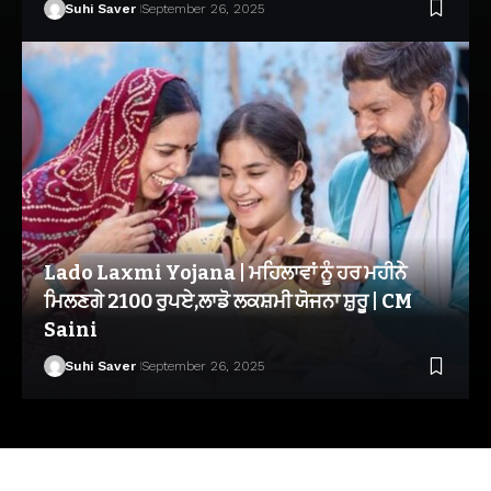
Suhi Saver
September 26, 2025
Lado Laxmi Yojana | ਮਹਿਲਾਵਾਂ ਨੂੰ ਹਰ ਮਹੀਨੇ
ਮਿਲਣਗੇ 2100 ਰੁਪਏ,ਲਾਡੋ ਲਕਸ਼ਮੀ ਯੋਜਨਾ ਸ਼ੁਰੂ | CM
Saini
Suhi Saver
September 26, 2025