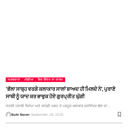
ਅਰਥਚਾਰਾ
ਮੀਡੀਆ
ਸ਼ਿਵ ਇੰਦਰ ਦਾ ਕਾਲਮ
‘ਭੱਲਾ ਸਾਬ੍ਹ ਵਰਗੇ ਕਲਾਕਾਰ ਸਾਲਾਂ ਬਾਅਦ ਹੀ ਮਿਲਦੇ ਨੇ’, ਪੁਰਾਣੇ
ਸਾਥੀ ਨੂੰ ਯਾਦ ਕਰ ਭਾਵੁਕ ਹੋਏ ਗੁਰਪ੍ਰੀਤ ਘੁੱਗੀ
ਮੋਹਾਲੀ ਪੰਜਾਬੀ ਸਿਨੇਮਾ ਅਤੇ ਕਾਮੇਡੀ ਜਗਤ ਦੇ ਮਸ਼ਹੂਰ ਕਲਾਕਾਰ ਜਸਵਿੰਦਰ ਭੱਲਾ ਦਾ…
Suhi Saver
September 26, 2025