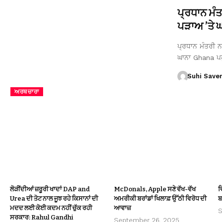
ਪ੍ਰਧਾਨ ਮੰ
ਪੜਾਅ ’ਤੇ ਘਾ
ਪ੍ਰਧਾਨ ਮੰਤਰੀ ਨਰ
ਘਾਨਾ Ghana ਪ
Suhi Save
ਅਰਥਚਾਰਾ
ਲੋੜੀਂਦੀਆਂ ਜ਼ਰੂਰੀ ਖਾਦਾਂ DAP and
McDonals, Apple ਸਣੇ ਵੱਖ-ਵੱਖ
ਵ
Urea ਦੀ ਤੋਟ ਨਾਲ ਜੂਝ ਰਹੇ ਕਿਸਾਨਾਂ ਦੀ
ਅਮਰੀਕੀ ਬਰਾਂਡਾਂ ਖਿਲਾਫ਼ ਉੱਠੀ ਵਿਰੋਧ ਦੀ
ਬ
ਮਦਦ ਲਈ ਕੋਈ ਕਦਮ ਨਹੀਂ ਚੁੱਕ ਰਹੀ
ਆਵਾਜ਼
S
ਸਰਕਾਰ: Rahul Gandhi
September 26, 2025