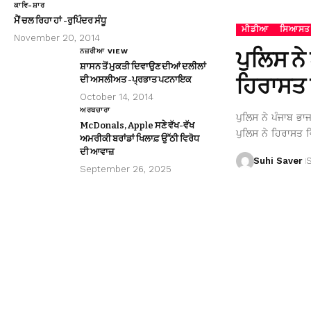
ਕਾਵਿ-ਸ਼ਾਰ
ਮੈਂ ਚਲ ਰਿਹਾ ਹਾਂ -ਰੁਪਿੰਦਰ ਸੰਧੂ
ਮੀਡੀਆ
ਸਿਆਸਤ
November 20, 2014
ਪੁਲਿਸ ਨੇ
ਨਜ਼ਰੀਆ VIEW
ਸ਼ਾਸਨ ਤੋਂ ਮੁਕਤੀ ਦਿਵਾਉਣ ਦੀਆਂ ਦਲੀਲਾਂ
ਹਿਰਾਸਤ 
ਦੀ ਅਸਲੀਅਤ -ਪ੍ਰਭਾਤ ਪਟਨਾਇਕ
October 14, 2014
ਅਰਥਚਾਰਾ
ਪੁਲਿਸ ਨੇ ਪੰਜਾਬ ਭਾ
McDonals, Apple ਸਣੇ ਵੱਖ-ਵੱਖ
ਪੁਲਿਸ ਨੇ ਹਿਰਾਸਤ ਵ
ਅਮਰੀਕੀ ਬਰਾਂਡਾਂ ਖਿਲਾਫ਼ ਉੱਠੀ ਵਿਰੋਧ
ਦੀ ਆਵਾਜ਼
Suhi Saver
September 26, 2025