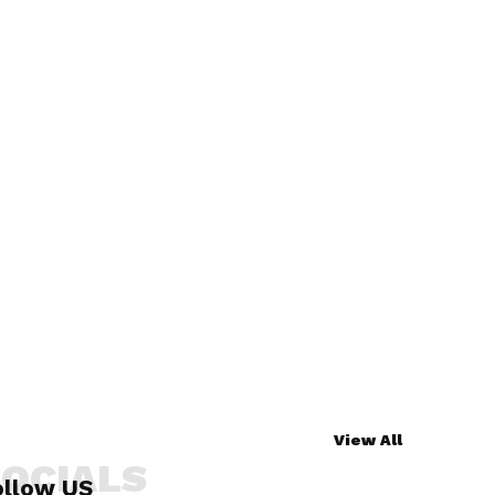
View All
SOCIALS
ollow US