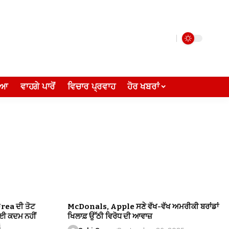
ੀਆ
ਵਾਹਗੇ ਪਾਰੋਂ
ਵਿਚਾਰ ਪ੍ਰਵਾਹ
ਹੋਰ ਖਬਰਾਂ
Urea ਦੀ ਤੋਟ
McDonals, Apple ਸਣੇ ਵੱਖ-ਵੱਖ ਅਮਰੀਕੀ ਬਰਾਂਡਾਂ
ੋਈ ਕਦਮ ਨਹੀਂ
ਖਿਲਾਫ਼ ਉੱਠੀ ਵਿਰੋਧ ਦੀ ਆਵਾਜ਼
i