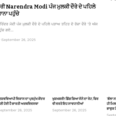
ਤਰੀ Narendra Modi ਪੰਜ ਮੁਲਕੀ ਦੌਰੇ ਦੇ ਪਹਿਲੇ
ਨਾ ਪਹੁੰਚੇ
ਿੰਦਰ ਮੋਦੀ ਪੰਜ ਮੁਲਕੀ ਦੌਰੇ ਦੇ ਪਹਿਲੇ ਪੜਾਅ ਤਹਿਤ ਦੋ ਰੋਜ਼ਾ ਦੌਰੇ ’ਤੇ ਅੱਜ
ਹੁੰਚ ਗਏ…
r
September 26, 2025
ਿਸ਼ਵਵਿਆਪੀ ਵਿਕਾਸ ਦਾ ਪ੍ਰਮੁੱਖ ਕੇਂਦਰ
ਖੁਸ਼ਖਬਰੀ! ਡਿੱਗ ਗਿਆ ਸੋਨੇ ਦਾ ਰੇਟ, ਫਿਰ
‘ਭੱਲਾ 
ਣੀ ਹੋਈ ਹੈ ਭਾਰਤੀ ਅਰਥਵਿਵਸਥਾ
ਵੀ ਵਰਤੋ ਇਹ ਸਾਵਧਾਨੀਆਂ
ਹੀ ਮਿਲਦ
ਭਾਵੁਕ ਹ
eptember 26, 2025
September 26, 2025
Sept